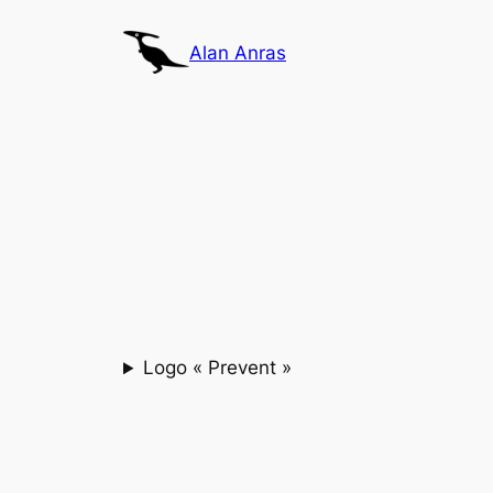
Aller
au
Alan Anras
contenu
Logo « Prevent »